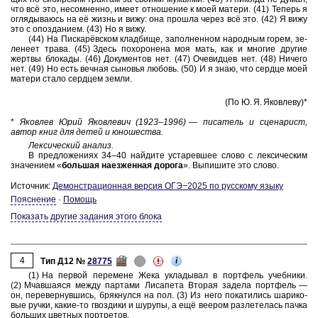
что всё это, не­со­мнен­но, имеет от­но­ше­ние к моей ма­те­ри. (41) Те­перь я
огля­ды­ва­юсь на её жизнь и вижу: она про­шла через всё это. (42) Я вижу
это с опоз­да­ни­ем. (43) Но я вижу.
(44) На Пис­карёвском клад­би­ще, за­пол­нен­ном на­род­ным горем, зе­
ле­не­ет трава. (45) Здесь по­хо­ро­не­на моя мать, как и мно­гие дру­гие
жерт­вы бло­ка­ды. (46) До­ку­мен­тов нет. (47) Оче­вид­цев нет. (48) Ни­че­го
нет. (49) Но есть веч­ная сы­но­вья лю­бовь. (50) И я знаю, что серд­це моей
ма­те­ри стало серд­цем земли.
(По Ю. Я. Яко­вле­ву)*
*
Яко­влев Юрий Яко­вле­вич (1923–1996) — пи­са­тель и сце­на­рист,
автор книг для детей и юно­ше­ства.
Лек­си­че­ский ана­лиз.
В пред­ло­же­ни­ях 34–40 най­ди­те уста­рев­шее слово с лек­си­че­ским
зна­че­ни­ем «
боль­шая на­ез­жен­ная до­ро­га
». Вы­пи­ши­те это слово.
Источник:
Де­мон­стра­ци­он­ная вер­сия ОГЭ−2025 по рус­ско­му языку
Пояснение
·
Помощь
Показать другие задания этого блока
4
i
Тип Д12 №
28775
(1) На пер­вой пе­ре­ме­не Жека укла­ды­вал в порт­фель учеб­ни­ки.
(2) Мчав­ша­я­ся между пар­та­ми Ли­са­пе­та Вто­рая за­де­ла порт­фель —
он, пе­ре­вер­нув­шись, бряк­нул­ся на пол. (3) Из него по­ка­ти­лись ша­ри­ко­
вые ручки, какие-то гвоз­ди­ки и шу­ру­пы, а ещё ве­е­ром раз­ле­те­лась пачка
боль­ших цвет­ных порт­ре­тов.