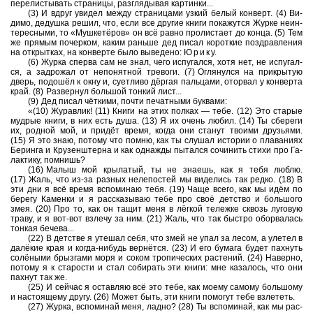
пе­ре­ли­сты­вать стра­ни­цы, раз­гля­ды­вая кар­тин­ки...
(3) И вдруг уви­дел между стра­ни­ца­ми узкий белый кон­верт. (4) Ви­
ди­мо, де­душ­ка решил, что, если все дру­гие книги по­ка­жут­ся Журке не­ин­
те­рес­ны­ми, то «Муш­кетёров» он всё равно про­ли­ста­ет до конца. (5) Тем
же пря­мым по­чер­ком, каким рань­ше дед писал ко­рот­кие по­здрав­ле­ния
на от­крыт­ках, на кон­вер­те было вы­ве­де­но: Ю р и к у.
(6) Журка спер­ва сам не знал, чего ис­пу­гал­ся, хотя нет, не ис­пу­гал­
ся, а за­дро­жал от не­по­нят­ной тре­во­ги. (7) Огля­нул­ся на при­кры­тую
дверь, подошёл к окну и, су­ет­ли­во дёргая паль­ца­ми, ото­рвал у кон­вер­та
край. (8) Раз­вер­нул боль­шой тон­кий лист...
(9) Дед писал чёткими, почти пе­чат­ны­ми бук­ва­ми:
«(10) Жу­рав­лик! (11) Книги на этих пол­ках — тебе. (12) Это ста­рые
муд­рые книги, в них есть душа. (13) Я их очень любил. (14) Ты сбе­ре­ги
их, род­ной мой, и придёт время, когда они ста­нут тво­и­ми дру­зья­ми.
(15) Я это знаю, по­то­му что помню, как ты слу­шал ис­то­рии о пла­ва­ни­ях
Бе­рин­га и Кру­зен­штер­на и как од­на­ж­ды пы­тал­ся со­чи­нить стихи про Га­
лак­ти­ку, пом­нишь?
(16) Малыш мой кры­ла­тый, ты не зна­ешь, как я тебя люблю.
(17) Жаль, что из-⁠за раз­ных не­ле­по­стей мы ви­де­лись так редко. (18) В
эти дни я всё время вспо­ми­наю тебя. (19) Чаще всего, как мы идём по
бе­ре­гу Ка­мен­ки и я рас­ска­зы­ваю тебе про своё дет­ство и боль­шо­го
змея. (20) Про то, как он тащит меня в лёгкой те­леж­ке сквозь лу­го­вую
траву, и я вот-⁠вот взле­чу за ним. (21) Жаль, что так быст­ро обо­рва­лась
тон­кая бе­че­ва...
(22) В дет­стве я уте­шал себя, что змей не упал за лесом, а уле­тел в
далёкие края и когда-⁠ни­будь вернётся. (23) И его бу­ма­га будет пах­нуть
солёными брыз­га­ми моря и соком тро­пи­че­ских рас­те­ний. (24) На­вер­но,
по­то­му я к ста­ро­сти и стал со­би­рать эти книги: мне ка­за­лось, что они
пах­нут так же.
(25) И сей­час я остав­ляю всё это тебе, как моему са­мо­му боль­шо­му
и на­сто­я­ще­му другу. (26) Может быть, эти книги по­мо­гут тебе взле­теть.
(27) Журка, вспо­ми­най меня, ладно? (28) Ты вспо­ми­най, как мы рас­