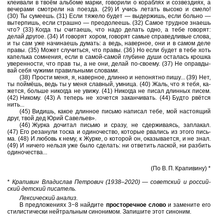
кле­и­ва­ли в твоём аль­бо­ме марки, го­во­ри­ли о ко­раб­лях и со­звез­ди­ях, а
ве­че­ра­ми смот­ре­ли на по­ез­да. (29) И учись ле­тать вы­со­ко и смело!
(30) Ты су­ме­ешь. (31) Если тя­же­ло будет — вы­дер­жишь, если боль­но —
вы­тер­пишь, если страш­но — пре­одо­ле­ешь. (32) Самое труд­ное зна­ешь
что? (33) Когда ты счи­та­ешь, что надо де­лать одно, а тебе го­во­рят:
делай дру­гое. (34) И го­во­рят хором, го­во­рят самые спра­вед­ли­вые слова,
и ты сам уже на­чи­на­ешь ду­мать: а ведь, на­вер­ное, они и в самом деле
правы. (35) Может слу­чить­ся, что правы. (36) Но если будет в тебе хоть
ка­пель­ка со­мне­ния, если в самой-самой глу­би­не души оста­лась крош­ка
уве­рен­но­сти, что прав ты, а не они, делай по-⁠сво­е­му. (37) Не оправ­ды­
вай себя чу­жи­ми пра­виль­ны­ми сло­ва­ми.
(38) Про­сти меня, я, на­вер­ное, длин­но и не­по­нят­но пишу... (39) Нет,
ты поймёшь, ведь ты у меня слав­ный, ум­ни­ца. (40) Жаль, что я тебя, ка­
жет­ся, боль­ше ни­ко­гда не увижу. (41) Ни­ко­гда не писал длин­ных писем.
(42) Ни­ко­му. (43) А те­перь не хо­чет­ся за­кан­чи­вать. (44) Будто рвётся
нить...
(45) Ви­дишь, какое длин­ное пись­мо на­пи­сал тебе, мой на­сто­я­щий
друг, твой дед Юрий Са­ве­льев».
(46) Журка до­чи­тал пись­мо и сразу, не сдер­жи­ва­ясь, за­пла­кал.
(47) Его ре­за­ну­ли тоска и оди­но­че­ство, ко­то­рые рва­лись из этого пись­
ма. (48) И лю­бовь к нему, к Журке, о ко­то­рой он, ока­зы­ва­ет­ся, и не знал.
(49) И ни­че­го нель­зя уже было сде­лать: ни от­ве­тить лас­кой, ни раз­бить
оди­но­че­ства...
(По В. П. Кра­пи­ви­ну) *
*
Кра­пи­вин Вла­ди­слав Пет­ро­вич (1938‒2020) — со­вет­ский и рос­сий­
ский дет­ский пи­са­тель.
Лек­си­че­ский ана­лиз.
В пред­ло­же­ни­ях 3−8 най­ди­те
про­сто­реч­ное слово
и за­ме­ни­те его
сти­ли­сти­че­ски ней­траль­ным си­но­ни­мом. За­пи­ши­те этот си­но­ним.