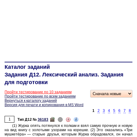
Каталог заданий
Задания Д12. Лексический анализ. Задания
для подготовки
Пройти тестирование по 10 заданиям
Пройти тестирование по всем заданиям
Вернуться к каталогу заданий
Версия для печати и копирования в MS Word
1
2
3
4
5
6
7
8
1
i
Тип Д12 №
36183
(1) Журка опять по­тя­нул­ся к пол­кам и взял самую проч­ную и новую
на вид книгу с зо­ло­ты­ми узо­ра­ми на ко­реш­ке. (2) Это ока­за­лись «Три
муш­кетёра» — ста­рые дру­зья, ко­то­рым Журка об­ра­до­вал­ся, он начал