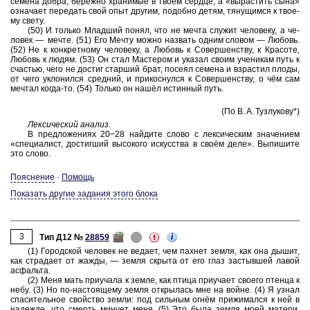
се­ме­на добра, бе­реж­но хра­ни­мые в твоём серд­це, а «вы­рас­тить сына»
озна­ча­ет пе­ре­дать свой опыт дру­гим, по­доб­но детям, тя­ну­щим­ся к тво­е­
му свету.
(50) И толь­ко Млад­ший понял, что не мечта слу­жит че­ло­ве­ку, а че­
ло­век — мечте. (51) Его Мечту можно на­звать одним сло­вом — Лю­бовь.
(52) Не к кон­крет­но­му че­ло­ве­ку, а Лю­бовь к Со­вер­шен­ству, к Кра­со­те,
Лю­бовь к людям. (53) Он стал Ма­сте­ром и ука­зал своим уче­ни­кам путь к
сча­стью, чего не до­стиг стар­ший брат, по­се­ял се­ме­на и взрас­тил плоды,
от чего укло­нил­ся сред­ний, и при­кос­нул­ся к Со­вер­шен­ству, о чём сам
меч­тал когда-⁠то. (54) Толь­ко он нашёл ис­тин­ный путь.
(По В. А. Туз­лу­ко­ву*)
Лек­си­че­ский ана­лиз.
В пред­ло­же­ни­ях 20−28 най­ди­те слово с лек­си­че­ским зна­че­ни­ем
«спе­ци­а­лист, до­стиг­ший вы­со­ко­го ис­кус­ства в своём деле». Вы­пи­ши­те
это слово.
Пояснение
·
Помощь
Показать другие задания этого блока
3
i
Тип Д12 №
28859
(1) Го­род­ской че­ло­век не ве­да­ет, чем пах­нет земля, как она дышит,
как стра­да­ет от жажды, — земля скры­та от его глаз за­стыв­шей лавой
ас­фаль­та.
(2) Меня мать при­уча­ла к земле, как птица при­уча­ет сво­е­го птен­ца к
небу. (3) Но по-⁠на­сто­я­ще­му земля от­кры­лась мне на войне. (4) Я узнал
спа­си­тель­ное свой­ство земли: под силь­ным огнём при­жи­мал­ся к ней в
на­деж­де, что смерть ми­ну­ет меня. (5) Это была земля моей ма­те­ри,