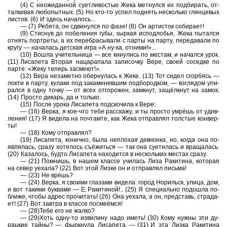
(4) С не­ожи­дан­ной су­ет­ли­во­стью Жека мет­нул­ся их под­би­рать, от­
тал­ки­вая лю­бо­пыт­ных. (5) Но кто-⁠то успел под­нять не­сколь­ко глян­це­вых
ли­стов. (6) И здесь на­ча­лось...
— (7) Ре­бя­та, он сдви­нул­ся по фазе! (8) Он ар­ти­сток со­би­ра­ет!
(9) Стис­нув до по­бе­ле­ния губы, зыр­кая ис­под­ло­бья, Жека пы­тал­ся
от­нять порт­ре­ты, а их пе­ре­бра­сы­ва­ли с парты на парту, пе­ре­да­ва­ли по
кругу — на­ча­лась дет­ская игра «А ну-⁠ка, от­ни­ми!»...
(10) Вошла учи­тель­ни­ца — все ки­ну­лись по ме­стам, и на­чал­ся урок.
(11) Ли­са­пе­та Вто­рая на­ца­ра­па­ла за­пи­соч­ку Вере, своей со­сед­ке по
парте: «Жеку те­перь за­сме­ют!».
(12) Вера не­за­мет­но обер­ну­лась к Жеке. (13) Тот сидел сгор­бясь —
локти в парту, ку­ла­ки под за­ка­ме­нев­шим под­бо­род­ком, — взгля­дом упи­
рал­ся в одну точку — от всех от­го­ро­жен, за­мкнут, защёлкнут на замок.
(14) Про­сто ди­карь, да и толь­ко.
(15) После урока Ли­са­пе­та под­ско­чи­ла к Вере:
— (16) Верка, я кое-⁠что тебе рас­ска­жу, и ты про­сто умрёшь от удив­
ле­ния! (17) Я ви­де­ла на поч­там­те, как Жека от­прав­лял тол­стые кон­вер­
ты!
— (18) Кому от­прав­лял?
(19) Ли­са­пе­та, ко­неч­но, была не­пло­хая дев­чон­ка, но, когда она по­
яв­ля­лась, сразу хо­те­лось съёжить­ся — так она су­е­ти­лась и вра­ща­лась.
(20) Ка­за­лось, будто Ли­са­пе­та на­хо­дит­ся в не­сколь­ких ме­стах сразу.
— (21) Пом­нишь, в нашем клас­се учи­лась Лиза Ра­ки­ти­на, ко­то­рая
на север уеха­ла? (22) Вот этой Лизке он и от­прав­лял пись­ма!
— (23) Не врёшь?
— (24) Верка, я сво­и­ми гла­за­ми ви­де­ла: город Но­рильск, улица, дом,
и вот та­ки­ми бук­ва­ми — Е. Ра­ки­ти­ной!.. (25) Я спе­ци­аль­но по­до­шла по­
бли­же, чтобы адрес про­чи­тать! (26) Она уеха­ла, а он, пред­ставь, стра­да­
ет! (27) Вот зав­тра в клас­се посмеёмся!
— (28)Тебе его не жалко?
— (29)Хоть одну-⁠то из­ви­ли­ну надо иметь! (30) Кому нужны эти ду­
рац­кие тайны? — фырк­ну­ла Ли­са­пе­та. — (31) И эта Лизка Ра­ки­ти­на