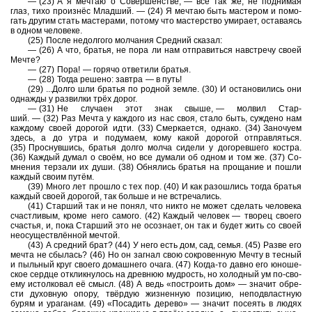
— (23) А я меч­таю о Со­вер­шен­стве, — всё так же, не под­ни­мая
глаз, тихо про­изнёс Млад­ший. — (24) Я меч­таю быть ма­сте­ром и по­мо­
гать дру­гим стать ма­сте­ра­ми, по­то­му что ма­стер­ство уми­ра­ет, оста­ва­ясь
в одном че­ло­ве­ке.
(25) После не­дол­го­го мол­ча­ния Сред­ний ска­зал:
— (26) А что, бра­тья, не пора ли нам от­пра­вить­ся нав­стре­чу своей
Мечте?
— (27) Пора! — го­ря­чо от­ве­ти­ли бра­тья.
— (28) Тогда ре­ше­но: зав­тра — в путь!
(29) ...Долго шли бра­тья по род­ной земле. (30) И оста­но­ви­лись они
од­на­ж­ды у раз­вил­ки трёх дорог.
— (31) Не слу­ча­ен этот знак свыше, — мол­вил Стар­
ший. — (32) Раз Мечта у каж­до­го из нас своя, стало быть, суж­де­но нам
каж­до­му своей до­ро­гой идти. (33) Смер­ка­ет­ся, од­на­ко. (34) За­но­чу­ем
здесь, а до утра и по­ду­ма­ем, кому какой до­ро­гой от­прав­лять­ся.
(35) Проснув­шись, бра­тья долго молча си­де­ли у до­го­рев­ше­го ко­ст­ра.
(36) Каж­дый думал о своём, но все ду­ма­ли об одном и том же. (37) Со­
мне­ния тер­за­ли их души. (38) Об­ня­лись бра­тья на про­ща­ние и пошли
каж­дый своим путём.
(39) Много лет про­шло с тех пор. (40) И как разо­шлись тогда бра­тья
каж­дый своей до­ро­гой, так боль­ше и не встре­ча­лись.
(41) Стар­ший так и не понял, что никто не может сде­лать че­ло­ве­ка
счаст­ли­вым, кроме него са­мо­го. (42) Каж­дый че­ло­век — тво­рец сво­е­го
сча­стья, и, пока Стар­ший это не осо­зна­ет, он так и будет жить со своей
не­осу­ществлённой меч­той.
(43) А сред­ний брат? (44) У него есть дом, сад, семья. (45) Разве его
мечта не сбы­лась? (46) Но он за­гнал свою со­кро­вен­ную Мечту в тес­ный
и пыль­ный круг сво­е­го до­маш­не­го очага. (47) Когда-⁠то давно его юно­ше­
ское серд­це от­клик­ну­лось на древ­нюю муд­рость, но хо­лод­ный ум по-⁠сво­
е­му ис­тол­ко­вал её смысл. (48) А ведь «по­стро­ить дом» — зна­чит об­ре­
сти ду­хов­ную опору, твёрдую жиз­нен­ную по­зи­цию, не­под­власт­ную
бурям и ура­га­нам. (49) «По­са­дить де­ре­во» — зна­чит по­се­ять в людях