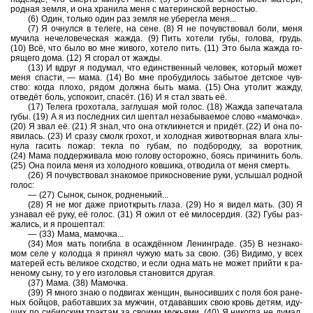
род­ная земля, и она хра­ни­ла меня с ма­те­рин­ской вер­но­стью.
(6) Один, толь­ко один раз земля не убе­рег­ла меня...
(7) Я оч­нул­ся в те­ле­ге, на сене. (8) Я не по­чув­ство­вал боли, меня
му­чи­ла не­че­ло­ве­че­ская жажда. (9) Пить хо­те­ли губы, го­ло­ва, грудь.
(10) Всё, что было во мне жи­во­го, хо­те­ло пить. (11) Это была жажда го­
ря­ще­го дома. (12) Я сго­рал от жажды.
(13) И вдруг я по­ду­мал, что един­ствен­ный че­ло­век, ко­то­рый может
меня спа­сти, — мама. (14) Во мне про­бу­ди­лось за­бы­тое дет­ское чув­
ство: когда плохо, рядом долж­на быть мама. (15) Она уто­лит жажду,
отведёт боль, успо­ко­ит, спасёт. (16) И я стал звать её.
(17) Те­ле­га гро­хо­та­ла, за­глу­шая мой голос. (18) Жажда за­пе­ча­та­ла
губы. (19) А я из по­след­них сил шеп­тал не­за­бы­ва­е­мое слово «ма­моч­ка».
(20) Я звал её. (21) Я знал, что она от­клик­нет­ся и придёт. (22) И она по­
яви­лась. (23) И сразу смолк гро­хот, и хо­лод­ная жи­во­твор­ная влага хлы­
ну­ла га­сить пожар: текла по губам, по под­бо­род­ку, за во­рот­ник.
(24) Мама под­дер­жи­ва­ла мою го­ло­ву осто­рож­но, боясь при­чи­нить боль.
(25) Она поила меня из хо­лод­но­го ков­ши­ка, от­во­ди­ла от меня смерть.
(26) Я по­чув­ство­вал зна­ко­мое при­кос­но­ве­ние руки, услы­шал род­ной
голос:
— (27) Сынок, сынок, род­нень­кий...
(28) Я не мог даже при­от­крыть глаза. (29) Но я видел мать. (30) Я
узна­вал её руку, её голос. (31) Я ожил от её ми­ло­сер­дия. (32) Губы раз­
жа­лись, и я про­шеп­тал:
— (33) Мама, ма­моч­ка...
(34) Моя мать по­гиб­ла в осаждённом Ле­нин­гра­де. (35) В не­зна­ко­
мом селе у ко­лод­ца я при­нял чужую мать за свою. (36) Ви­ди­мо, у всех
ма­те­рей есть ве­ли­кое сход­ство, и если одна мать не может прий­ти к ра­
не­но­му сыну, то у его из­го­ло­вья ста­но­вит­ся дру­гая.
(37) Мама. (38) Ма­моч­ка.
(39) Я много знаю о по­дви­гах жен­щин, вы­но­сив­ших с поля боя ра­не­
ных бой­цов, ра­бо­тав­ших за муж­чин, от­да­вав­ших свою кровь детям, иду­
щих по си­бир­ским трак­там за сво­и­ми му­жья­ми. (40) Я ни­ко­гда не думал,