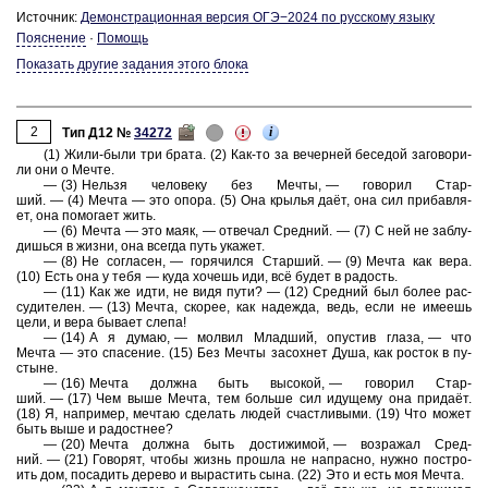
Источник:
Де­мон­стра­ци­он­ная вер­сия ОГЭ−2024 по рус­ско­му языку
Пояснение
·
Помощь
Показать другие задания этого блока
2
i
Тип Д12 №
34272
(1) Жили-⁠были три брата. (2) Как-⁠то за ве­чер­ней бе­се­дой за­го­во­ри­
ли они о Мечте.
— (3) Нель­зя че­ло­ве­ку без Мечты, — го­во­рил Стар­
ший. — (4) Мечта — это опора. (5) Она кры­лья даёт, она сил при­бав­ля­
ет, она по­мо­га­ет жить.
— (6) Мечта — это маяк, — от­ве­чал Сред­ний. — (7) С ней не за­блу­
дишь­ся в жизни, она все­гда путь ука­жет.
— (8) Не со­гла­сен, — го­ря­чил­ся Стар­ший. — (9) Мечта как вера.
(10) Есть она у тебя — куда хо­чешь иди, всё будет в ра­дость.
— (11) Как же идти, не видя пути? — (12) Сред­ний был более рас­
су­ди­те­лен. — (13) Мечта, ско­рее, как на­деж­да, ведь, если не име­ешь
цели, и вера бы­ва­ет слепа!
— (14) А я думаю, — мол­вил Млад­ший, опу­стив глаза, — что
Мечта — это спа­се­ние. (15) Без Мечты за­сох­нет Душа, как ро­сток в пу­
сты­не.
— (16) Мечта долж­на быть вы­со­кой, — го­во­рил Стар­
ший. — (17) Чем выше Мечта, тем боль­ше сил иду­ще­му она придаёт.
(18) Я, на­при­мер, меч­таю сде­лать людей счаст­ли­вы­ми. (19) Что может
быть выше и ра­дост­нее?
— (20) Мечта долж­на быть до­сти­жи­мой, — воз­ра­жал Сред­
ний. — (21) Го­во­рят, чтобы жизнь про­шла не на­прас­но, нужно по­стро­
ить дом, по­са­дить де­ре­во и вы­рас­тить сына. (22) Это и есть моя Мечта.