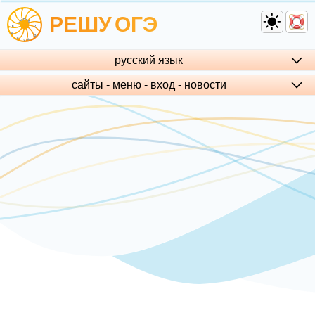
РЕШУ
ОГЭ
русский язык
сайты - меню - вход - но­во­сти