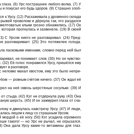
а глаза. (6) Урс по­страш­нее лю­бо­го волка. (7) У
ы и по­ку­сал его будь здо­ров. (9) Страш­но злоб­
к Урсу. (12) Рас­ха­жи­ва­ла у дро­вя­но­го скла­да
к рыжей про­во­ло­ке и дёрнула так, что раз­дал­ся
жел­то­ва­тые клыки гроз­но об­на­жи­лись. (17) Он
 ко­то­рая про­гну­лась и за­зве­не­ла. (19) В своей
 (23) С Урсом никто не раз­го­ва­ри­вал. (24) Пред­
з­го­ва­ри­ва­ет. (25) Это по­тя­же­лее го­ло­да.
­ва­ла лас­ко­вы­ми име­на­ми, слов­но перед ней был
о­ва­ри­вал, не по­ни­ма­ет слов. (30) Но он чув­ство­
лос. (32) Её голос по­нра­вил­ся Урсу, пришёлся ему
­ет в раз­го­во­ре.
Урс не­лов­ко махал хво­стом, ему это было не­при­
 хле­бом — ров­ным счётом ни­че­го. (37) Он ждал её
­рел на неё сквозь шер­стя­ные со­суль­ки. (39) И
 — от стыда. (42) Кэт не отдёрнула руку. (43) Она
ёсаную шерсть. (45) И он за­жму­рил глаза от сча­
ло­ку и дви­ну­лась нав­стре­чу Урсу. (47) И люди,
ока­за­лась лицом к лицу со страш­ным Урсом.
 мор­дой о её ногу. (50) Кэт уса­ди­ла огром­но­го
­ши та­ко­го! — но Урс не рычал, не огры­зал­ся.
(54) Она дала Урсу какие-то ви­та­ми­ны для глаз.