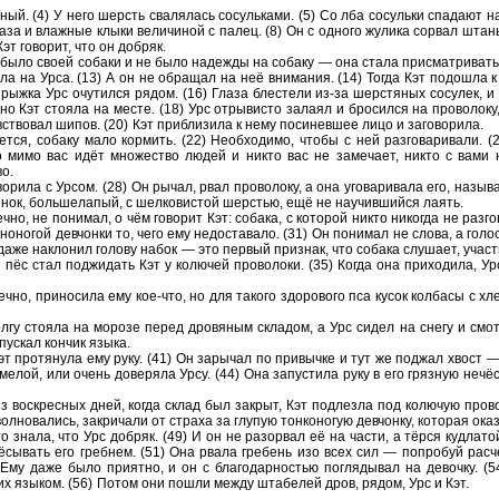
ный. (4) У него шерсть сва­ля­лась со­суль­ка­ми. (5) Со лба со­суль­ки спа­да­ют н
аза и влаж­ные клыки ве­ли­чи­ной с палец. (8) Он с од­но­го жу­ли­ка со­рвал штан
эт го­во­рит, что он доб­ряк.
было своей со­ба­ки и не было на­деж­ды на со­ба­ку — она стала при­смат­ри­вать­ся 
а­ла на Урса. (13) А он не об­ра­щал на неё вни­ма­ния. (14) Тогда Кэт по­до­шла 
рыж­ка Урс очу­тил­ся рядом. (16) Глаза бле­сте­ли из-⁠за шер­стя­ных со­су­лек, и 
но Кэт сто­я­ла на месте. (18) Урс от­ры­ви­сто за­ла­ял и бро­сил­ся на про­во­ло­ку,
ство­вал шипов. (20) Кэт при­бли­зи­ла к нему по­си­нев­шее лицо и за­го­во­ри­ла.
­ет­ся, со­ба­ку мало кор­мить. (22) Не­об­хо­ди­мо, чтобы с ней раз­го­ва­ри­ва­ли.
о мимо вас идёт мно­же­ство людей и никто вас не за­ме­ча­ет, никто с вами не ра
во.
­во­ри­ла с Урсом. (28) Он рычал, рвал про­во­ло­ку, а она уго­ва­ри­ва­ла его, на­зы
ок, боль­ше­ла­пый, с шел­ко­ви­стой шер­стью, ещё не на­учив­ший­ся лаять.
еч­но, не по­ни­мал, о чём го­во­рит Кэт: со­ба­ка, с ко­то­рой никто ни­ко­гда не раз­г
н­но­но­гой дев­чон­ки то, чего ему не­до­ста­ва­ло. (31) Он по­ни­мал не слова, а го
же на­кло­нил го­ло­ву набок — это пер­вый при­знак, что со­ба­ка слу­ша­ет, участ­ву
 пёс стал под­жи­дать Кэт у ко­лю­чей про­во­ло­ки. (35) Когда она при­хо­ди­ла, 
еч­но, при­но­си­ла ему кое-что, но для та­ко­го здо­ро­во­го пса кусок кол­ба­сы с
ол­гу сто­я­ла на мо­ро­зе перед дро­вя­ным скла­дом, а Урс сидел на снегу и смот
­пус­кал кон­чик языка.
т про­тя­ну­ла ему руку. (41) Он за­ры­чал по при­выч­ке и тут же под­жал хвост
е­лой, или очень до­ве­ря­ла Урсу. (44) Она за­пу­сти­ла руку в его гряз­ную неч
з вос­крес­ных дней, когда склад был за­крыт, Кэт под­лез­ла под ко­лю­чую про­во­
л­но­ва­лись, за­кри­ча­ли от стра­ха за глу­пую тон­ко­но­гую дев­чон­ку, ко­то­рая 
то знала, что Урс доб­ряк. (49) И он не разо­рвал её на части, а тёрся куд­ла­той
сы­вать его греб­нем. (51) Она рвала гре­бень изо всех сил — по­про­буй рас­че
 Ему даже было при­ят­но, и он с бла­го­дар­но­стью по­гля­ды­вал на де­воч­ку. 
 их язы­ком. (56) Потом они пошли между шта­бе­лей дров, рядом, Урс и Кэт.