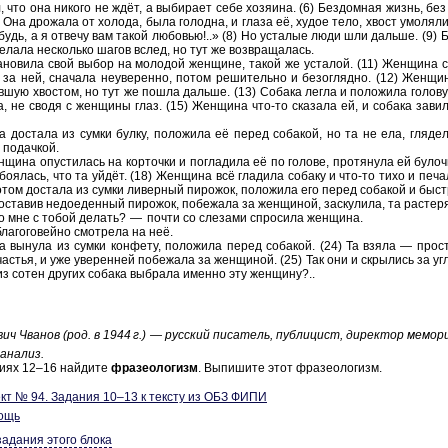
 что она ни­ко­го не ждёт, а вы­би­ра­ет себе хо­зя­и­на. (6) Без­дом­ная жизнь, без
7) Она дро­жа­ла от хо­ло­да, была го­лод­на, и глаза её, худое тело, хвост умо­ля­ли
будь, а я от­ве­чу вам такой лю­бо­вью!..» (8) Но уста­лые люди шли даль­ше. (9) Б
е­ла­ла не­сколь­ко шагов вслед, но тут же воз­вра­ща­лась.
­но­ви­ла свой выбор на мо­ло­дой жен­щи­не, такой же уста­лой. (11) Жен­щи­на с
за ней, сна­ча­ла не­уве­рен­но, потом ре­ши­тель­но и без­огляд­но. (12) Жен­щи­на
яв­шую хво­стом, но тут же пошла даль­ше. (13) Со­ба­ка легла и по­ло­жи­ла го­ло­в
 не сводя с жен­щи­ны глаз. (15) Жен­щи­на что-⁠то ска­за­ла ей, и со­ба­ка за­ви
а до­ста­ла из сумки булку, по­ло­жи­ла её перед со­ба­кой, но та не ела, гля­де­
 по­дач­кой.
­щи­на опу­сти­лась на кор­точ­ки и по­гла­ди­ла её по го­ло­ве, про­тя­ну­ла ей бу­лоч­
о­я­лась, что та уйдёт. (18) Жен­щи­на всё гла­ди­ла со­ба­ку и что-то тихо и пе­чал
отом до­ста­ла из сумки ли­вер­ный пи­ро­жок, по­ло­жи­ла его перед со­ба­кой и быст
 оста­вив не­до­еден­ный пи­ро­жок, по­бе­жа­ла за жен­щи­ной, за­ску­ли­ла, та рас­те­р
о мне с тобой де­лать? — почти со сле­за­ми спро­си­ла жен­щи­на.
бла­го­го­вей­но смот­ре­ла на неё.
а вы­ну­ла из сумки кон­фе­ту, по­ло­жи­ла перед со­ба­кой. (24) Та взяла — про­
сча­стья, и уже уве­рен­ней по­бе­жа­ла за жен­щи­ной. (25) Так они и скры­лись за уг
из сотен дру­гих со­ба­ка вы­бра­ла имен­но эту жен­щи­ну?..
вич Чва­нов (род. в 1944 г.) — рус­ский пи­са­тель, пуб­ли­цист, ди­рек­тор ме­мо­ри­а
 ана­лиз.
ни­ях 12–16 най­ди­те
фра­зео­ло­гизм
. Вы­пи­ши­те этот фра­зео­ло­гизм.
кт № 94. За­да­ния 10–13 к тек­сту из ОБЗ ФИПИ
ощь
задания этого блока