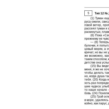
5
Тип 12 №
(1) Туман ещё 
ру­са ожили, сви­с
го­вой ветер, про­
рас­се­ял туман и
рас­ки­ну­тых, плав
(6) Пока «Сек
преж­не­му не чув
— (8) Те­перь
бу­лоч­ки, я по­пы
цо­вый моряк, а эт
кри­чат, но вы не у
же воз­мож­но, как
таким спо­со­бом, 
дет­стве она услы­
(15) Вы ви­ди
меня, я же не хочу
чтобы де­лать так 
но, когда душа та
тебя. (20) Когда н
хоть раз по­при­дер
шие чу­де­са: улыб
то наше на­ча­ло —
бовь. (24) По­ня­
(25) Грэй огл
в море, уда­ля­ясь
кой­но, как парус,