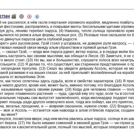
i
27584
не рас­се­ял­ся; в нём гасли очер­та­ния огром­но­го ко­раб­ля, мед­лен­но повёрты
ая фе­сто­на­ми, рас­прав­ля­ясь и по­кры­вая мачты бес­силь­ны­ми щи­та­ми огром­ны
буя дуть, ле­ни­во те­ре­бил па­ру­са. (4) На­ко­нец, тепло солн­ца про­из­ве­ло ну
 вы­лил­ся по реям в алые формы, пол­ные роз. (5) Ро­зо­вые тени сколь­зи­ли по 
­но дви­ну­тых па­ру­сов цвета глу­бо­кой ра­до­сти.
­рет» шёл рус­лом реки, Грэй стоял у штур­ва­ла, не до­ве­ряя руля мат­ро­су, — 
­ство­вал ни­ка­кой связи между алым убран­ством и пря­мой целью Грэя.
, — ска­зал Грэй, — когда мои па­ру­са рдеют, ветер хорош, а в серд­це моём бо
­та­юсь на­стро­ить вас сво­и­ми мыс­ля­ми, как обе­щал в Лиссе. (9) За­меть­те, я н
о много стоит. (10) Но вы, как и боль­шин­ство, слу­ша­е­те го­ло­са всех не­хит­
слы­ши­те. (12) Я делаю то, что су­ще­ству­ет, как ста­рин­ное пред­став­ле­ние о пр
 за­го­род­ная про­гул­ка. (13) Скоро вы уви­ди­те де­вуш­ку Ас­соль, ко­то­рая н
какой раз­ви­ваю я на ваших гла­зах: за ней при­плывёт воз­люб­лен­ный на ко­раб­ле
ша­ла от вол­шеб­ни­ка Эгля.
­те, как тесно спле­те­ны здесь судь­ба, воля и свой­ство ха­рак­те­ров. (16) Я при
 ни­ко­го дру­го­го, кроме неё, может быть, имен­но по­то­му, что бла­го­да­ря Ас­сол
на­зы­ва­е­мые чу­де­са сво­и­ми ру­ка­ми. (18) Когда для че­ло­ве­ка глав­ное — по
ит зерно пла­мен­но­го рас­те­ния — чуда, сде­лай ему это чудо, если ты в со­сто
а­чаль­ник тюрь­мы сам вы­пу­стит за­ключённого, когда мил­ли­ар­дер по­да­рит пи
­жит ло­шадь ради дру­го­го не­ве­зу­че­го коня, тогда все пой­мут, как это при­ят­но,
­ка, ве­се­лье, про­ще­ние, и — во­вре­мя ска­зан­ное, нуж­ное слово. (22) Вла­де
 моё и Ас­соль — оста­нет­ся нам на­все­гда в алом от­блес­ке па­ру­сов, со­здан­
ли вы меня?
я­нул­ся, по­смот­рев вверх; над ним молча рва­лись алые па­ру­са; солн­це в их
 от бе­ре­га. (27) Не было ни­ка­ких со­мне­ний в звон­кой душе Грэя — ни глу­хих у
 рвал­ся он к вос­хи­ти­тель­ной цели, пол­ный тех мыс­лей, ко­то­рые опе­ре­жа­ют сл