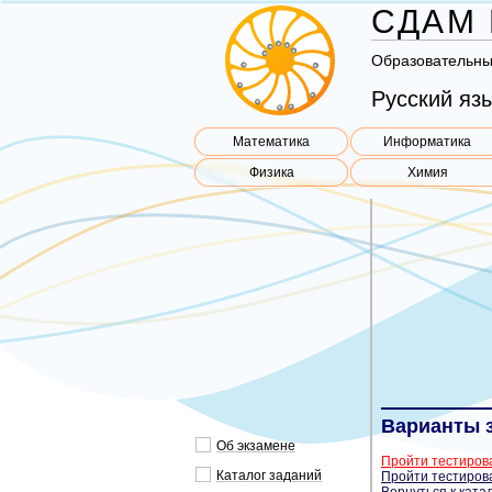
СДАМ 
Об­ра­зо­ва­тель­н
Русский яз
Математика
Информатика
Физика
Химия
Варианты 
Об эк­за­ме­не
Пройти тестиров
Ка­та­лог за­да­ний
Пройти тестиров