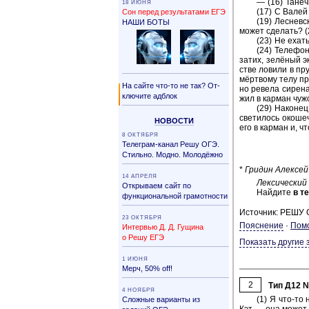
— (16) Та­неч­
18 ИЮНЯ
(17) С Валей 
Сон перед результатами ЕГЭ
(19) Лес­нев­
НАШИ БОТЫ
может сде­лать? (2
(23) Не ехать 
(24) Те­ле­фо
затих, зелёный экр
стве ло­ви­ли в пру
мёрт­во­му телу про
На сайте что-то не так? От­
но ре­ве­ла си­ре­н
клю­чи­те ад­б­лок
жил в кар­ман чуж
(29) На­ко­не
све­ти­лось око­ше
НО­ВО­СТИ
его в кар­ман и, ч
8 ОКТЯБРЯ
Телеграм-канал Решу ОГЭ.
Стильно. Модно. Молодёжно
*
Гри­дин Алек­сей 
14 АПРЕЛЯ
Лек­си­че­ский
Открываем сайт по
Най­ди­те
в те
функциональной грамотности
Источник: РЕШУ
23 ОКТЯБРЯ
Пояснение
·
Пом
Интервью Д. Д. Гущина
о Решу ЕГЭ
Показать другие 
1 ИЮНЯ
Мерч, 50% off!
2
Тип Д12 
4 НОЯБРЯ
(1) Я что-то 
Сложные варианты из