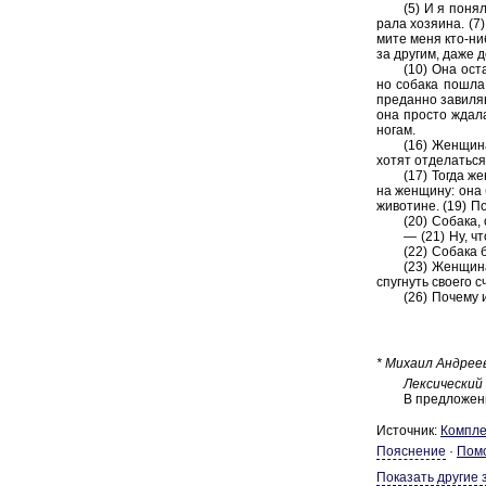
(5) И я понял,
ра­ла хо­зя­и­на. (
ми­те меня кто-ни­
за дру­гим, даже д
(10) Она оста
но со­ба­ка пошла 
пре­дан­но за­ви­л
она про­сто ждала,
ногам.
(16) Жен­щи­н
хотят от­де­лать­ся
(17) Тогда жен
на жен­щи­ну: она б
жи­во­ти­не. (19) П
(20) Со­ба­ка,
— (21) Ну, чт
(22) Со­ба­ка 
(23) Жен­щи­н
спуг­нуть сво­е­го 
(26) По­че­му 
* Ми­ха­ил Ан­дре­е
Лек­си­че­ский
В пред­ло­же­
Источник:
Ком­пле
Пояснение
·
Пом
Показать другие 