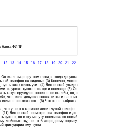
го банка ФИПИ
1
12
13
14
15
16
17
18
19
20
21
22
) Он ехал в марш­рут­ном такси, и, когда де­вуш­ка
ь­ный те­ле­фон на си­де­нье. (3) Ко­неч­но, можно
ж, пусть таких жизнь учит. (4) Лес­нев­ский, уви­дев
е­мит­ся урвать кусок по­тол­ще и по­сла­ще. (5) Он
пать такую ерун­ду он, ко­неч­но, не стал бы, но, с
бе, что, если де­вуш­ка спо­хва­тит­ся и на­го­нит
если не спо­хва­тит­ся... (8) Что ж, не вы­бра­сы­
ыл, что у него в кар­ма­не лежит чужой те­ле­фон.
и. (11) Лес­нев­ский по­смот­рел на те­ле­фон и до­
ть чу­жо­го, но в эту ми­ну­ту по­слы­шал­ся новый
у лю­бо­пыт­ству, не то бла­го­род­но­му по­ры­ву,
кий крик уда­рил ему в уши.