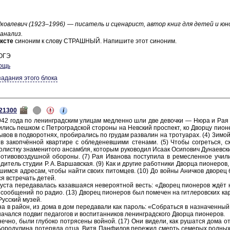
ко­вле­вич (1923–1996) — пи­са­тель и сце­на­рист, автор книг для детей и юн
 ана­лиз.
к­сте
си­но­ним к слову СТРАШ­НЫЙ. На­пи­ши­те этот си­но­ним.
 ОГЭ
ощь
задания этого блока
i
21300
942 года по ле­нин­град­ским ули­цам мед­лен­но шли две де­воч­ки — Нюра и Рая 
­лись пеш­ком с Пет­ро­град­ской сто­ро­ны на Нев­ский про­спект, ко Двор­цу пи­о­н
­вов в под­во­рот­нях, про­би­ра­лись по гру­дам раз­ва­лин на тро­туа­рах. (4) 3имой 
 за­копчённой квар­ти­ре с об­ле­де­нев­ши­ми сте­на­ми. (5) Чтобы со­греть­ся, с
ист­ку зна­ме­ни­то­го ан­сам­бля, ко­то­рым ру­ко­во­дил Исаак Оси­по­вич Ду­на­ев­с
­ти­во­воз­душ­ной обо­ро­ны. (7) Рая Ива­но­ва по­сту­пи­ла в ре­мес­лен­ное учи­
о­ди­тель сту­дии Р. А. Вар­шав­ская. (9) Как и дру­гие ра­бот­ни­ки Двор­ца пи­о­не­ров,
­шим­ся ад­ре­сам, чтобы найти своих пи­том­цев. (10) До войны Анич­ков дво­рец 
­ся встре­чать детей.
уста пе­ре­да­ва­лась ка­зав­ша­я­ся не­ве­ро­ят­ной весть: «Дво­рец пи­о­не­ров жд
 со­об­ще­ний по радио. (13) Дво­рец пи­о­не­ров был по­ме­чен на гит­ле­ров­ских кар
Рус­ский музей.
на в район, из дома в дом пе­ре­да­ва­ли как па­роль: «Со­брать­ся в на­зна­чен­ный
чал­ся по­двиг пе­да­го­гов и вос­пи­тан­ни­ков ле­нин­град­ско­го Двор­ца пи­о­не­ров.
неч­но, были глу­бо­ко по­тря­се­ны вой­ной. (17) Они ви­де­ли, как ру­шат­ся дома от
­ро­ду­ли­на по­те­ря­ла отца, Витя Пан­фи­лов пе­ре­жил смерть се­ме­рых род­ных