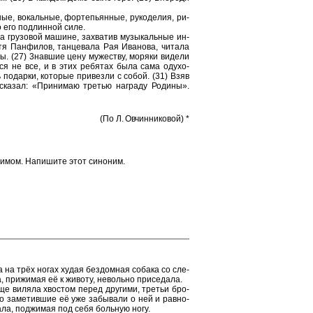
ные, во­каль­ные, фор­те­пьян­ные, ру­ко­де­лия, ри­
о его под­лин­ной силе.
гру­зо­вой ма­ши­не, за­хва­тив му­зы­каль­ные ин­
тя Пан­фи­лов, тан­це­ва­ла Рая Ива­но­ва, чи­та­ла
. (27) 3нав­шие цену му­же­ству, мо­ря­ки ви­де­ли
ут­ся не все, и в этих ре­бя­тах была сама оду­хо­
 по­дар­ки, ко­то­рые при­вез­ли с собой. (31) Взяв
ска­зал: «При­ни­маю тре­тью на­гра­ду Ро­ди­ны».
(По Л. Ов­чин­ни­ко­вой) *
и­мом. На­пи­ши­те этот си­но­ним.
ла на трёх ногах худая без­дом­ная со­ба­ка со сле­
, при­жи­мая её к жи­во­ту, не­воль­но при­се­да­ла.
­ще ви­ля­ла хво­стом перед дру­ги­ми, тре­тьи бро­
о за­ме­тив­шие её уже за­бы­ва­ли о ней и рав­но­
да­ла, под­жи­мая под себя боль­ную ногу.