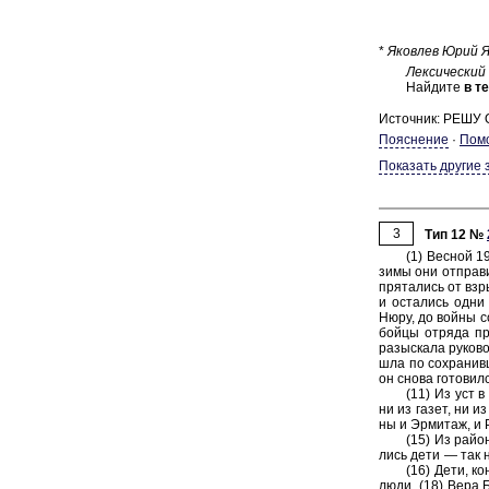
*
Яко­влев Юрий Я
Лек­си­че­ский
Най­ди­те
в те
Источник: РЕШУ
Пояснение
·
Пом
Показать другие 
3
Тип 12 №
(1) Вес­ной 1
зимы oни от­пра­ви
пря­та­лись от взры
и оста­лись одни в
Нюру, до войны со­л
бойцы от­ря­да про
разыс­ка­ла ру­ко­в
шла по со­хра­нив
он снова го­то­вил
(11) Из уст в 
ни из газет, ни из
ны и Эр­ми­таж, и 
(15) Из рай­о­
лись дети — так на­
(16) Дети, ко­
люди. (18) Вера Бо