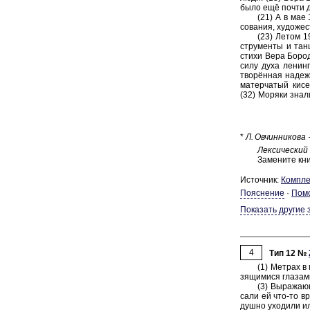
было ещё почти дв
(21) А в мае 1
со­ва­ния, ху­до­ж
(23) Летом 19
стру­мен­ты и тан­
стихи Вера Бо­ро­д
силу духа ле­нин­г
творённая на­деж­д
ма­тер­ча­тый кисе
(32) Мо­ря­ки знал
*
Л. Ов­чин­ни­ко­ва
Лек­си­че­ский
За­ме­ни­те к
Источник:
Ком­пле
Пояснение
·
Пом
Показать другие 
4
Тип 12 №
(1) Мет­рах в 
зя­щи­ми­ся гла­за­
(3) Вы­ра­жа­ю
са­ли ей что-⁠то в
душ­но ухо­ди­ли ил