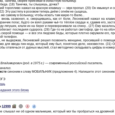
ка, Та­неч­ка, ско­рее при­ез­жай в об­ласт­ную боль­ни­цу.
беда. (18) Та­неч­ка, ты слы­шишь, дочка?
ский то­роп­ли­во нажал на крас­ную кла­ви­шу — звук про­пал. (20) Он хмык­нул и с
2) Эту рас­тя­пу в ро­зо­вом те­перь днём с огнём не сы­щешь.
же са­мо­му в боль­ни­цу, чтобы ис­кать там какую-⁠то Валю...
н вновь за­зво­нил, и, смор­щив­шись, как от боли, Лес­нев­ский нажал на кла­ви­
ан­чик погас, будто он взял ру­ка­ми чьё-⁠то тёплое серд­це и, сда­вив его, за­ста­
ду ля­гу­шек, клали их на берег и пе­ре­во­ра­чи­ва­ли на спину... (27) Ему ка­за­лось
­бе­га­ет по­след­няя су­до­ро­га. (28) Где-то не ра­бо­тал све­то­фор, где-⁠то на обо
а ско­рой по­мо­щи — и все эти люд­ские беды, ко­то­рые плот­но окру­жи­ли его, про­
ой те­ле­фон.
ц, не вы­дер­жав, Лес­нев­ский решил по­зво­нить жен­щи­не, про­сив­шей о по­мо­щ
ч­ко для ввода пин-⁠кода, ко­то­рый ему был, по­нят­ное дело, не­из­ве­стен. (31) О
тобы от­влечь­ся от дур­ных мыс­лей, стал ме­то­дич­но скла­ды­вать цифры в но­ме
Вла­ди­ми­ро­вич (род. в 1975 г.) — со­вре­мен­ный рос­сий­ский пи­са­тель.
 ана­лиз.
к­сте
си­но­ним к слову МО­БИЛЬ­НИК (пред­ло­же­ние 4). На­пи­ши­те этот си­но­ним
 ОГЭ
ощь
задания этого блока
i
№
12999
не слы­шал ни об одном маль­чиш­ке, ко­то­рый мог бы про­брать­ся на дро­вя­ной с