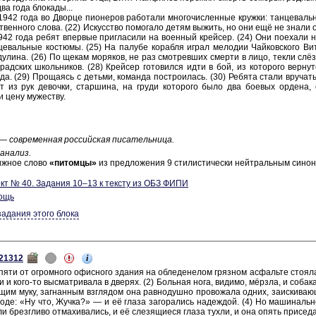
а года бло­ка­ды...
942 года во Двор­це пи­о­не­ров ра­бо­та­ли мно­го­чис­лен­ные круж­ки: тан­це­валь­
е­ствен­но­го слова. (22) Ис­кус­ство по­мо­га­ло детям вы­жить, но они ещё не знали 
42 года ребят впер­вые при­гла­си­ли на во­ен­ный крей­сер. (24) Они по­еха­ли на 
це­валь­ные ко­стю­мы. (25) На па­лу­бе ко­раб­ля играл ме­ло­дии Чай­ков­ско­го Ви
у­ли­на. (26) По щекам мо­ря­ков, не раз смот­рев­ших смер­ти в лицо, текли слёзы
рад­ских школь­ни­ков. (28) Крей­сер го­то­вил­ся идти в бой, из ко­то­ро­го вер­н
а. (29) Про­ща­ясь с детьми, ко­ман­да по­стро­и­лась. (30) Ре­бя­та стали вру­чать
т из рук де­воч­ки, стар­ши­на, на груди ко­то­ро­го было два бо­е­вых ор­де­на, 
и цену му­же­ству.
 — со­вре­мен­ная рос­сий­ская пи­са­тель­ни­ца.
 ана­лиз.
ниж­ное слово
«пи­том­цы»
из пред­ло­же­ния 9 сти­ли­сти­че­ски ней­траль­ным си­но­н
кт № 40. За­да­ния 10–13 к тек­сту из ОБЗ ФИПИ
ощь
задания этого блока
i
21312
пяти от огром­но­го офис­но­го зда­ния на об­ле­де­не­лом гряз­ном ас­фаль­те сто­я­
ми и кого-то вы­смат­ри­ва­ла в две­рях. (2) Боль­ная нога, ви­ди­мо, мёрзла, и со­ба­ка
­щим муку, за­гнан­ным взгля­дом она рав­но­душ­но про­во­жа­ла одних, за­ис­ки­ва­ю
роде: «Ну что, Жучка?» — и её глаза за­го­ра­лись на­деж­дой. (4) Но ма­ши­наль­н
и брезг­ли­во от­ма­хи­ва­лись, и её сле­зя­щи­е­ся глаза тухли, и она опять при­се­