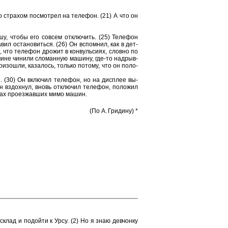
о стра­хом по­смот­рел на те­ле­фон. (21) А что он
шу, чтобы его со­всем от­клю­чить. (25) Те­ле­фон
вил оста­но­вить­ся. (26) Он вспом­нил, как в дет­
, что те­ле­фон дро­жит в кон­вуль­си­ях, слов­но по
­чи­не чи­ни­ли сло­ман­ную ма­ши­ну, где-то над­рыв­
изо­шли, ка­за­лось, толь­ко по­то­му, что он по­ло­
и. (30) Он вклю­чил те­ле­фон, но на дис­плее вы­
н вздох­нул, вновь от­клю­чил те­ле­фон, по­ло­жил
­рах про­ез­жав­ших мимо машин.
(По А. Гри­ди­ну) *
.
клад и по­дой­ти к Урсу. (2) Но я знаю дев­чон­ку