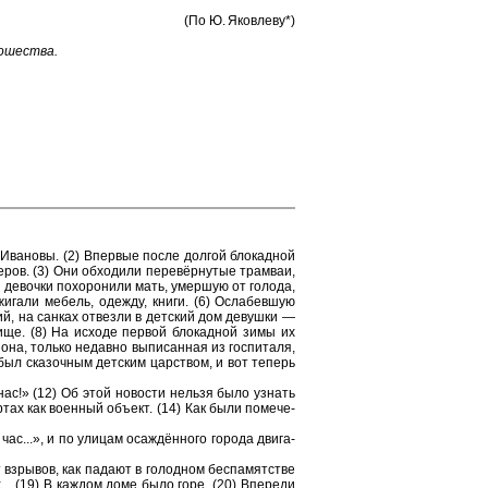
(По Ю. Яко­вле­ву*)
о­ше­ства.
Ива­но­вы. (2) Впер­вые после дол­гой бло­кад­ной
е­ров. (3) Они об­хо­ди­ли перевёрну­тые трам­ваи,
де­воч­ки по­хо­ро­ни­ли мать, умер­шую от го­ло­да,
жи­га­ли ме­бель, одеж­ду, книги. (6) Осла­бев­шую
кий, на сан­ках от­вез­ли в дет­ский дом де­вуш­ки —
ли­ще. (8) На ис­хо­де пер­вой бло­кад­ной зимы их
 она, толь­ко не­дав­но вы­пи­сан­ная из гос­пи­та­ля,
был ска­зоч­ным дет­ским цар­ством, и вот те­перь
ёт нас!» (12) Об этой но­во­сти нель­зя было узнать
­тах как во­ен­ный объ­ект. (14) Как были по­ме­че­
 час...», и по ули­цам осаждённого го­ро­да дви­га­
 взры­вов, как па­да­ют в го­лод­ном бес­па­мят­стве
... (19) В каж­дом доме было горе. (20) Впе­ре­ди