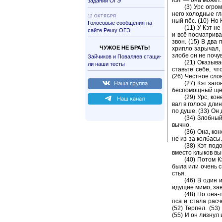
Кэт — она может.
заданий OГЭ
(3) Урс огром­
него хо­лод­ные гл
12 ОКТЯБРЯ
ный пёс. (10) Но К
Голосовые сообщения на
(11) У Кэт не 
сайте Решу ОГЭ
и всё по­смат­ри­в
звон. (15) В два п
ЧУЖОЕ НЕ БРАТЬ!
хрип­ло за­ры­чал, 
злобе он не по­чув­
Зай­чи­ков и По­ва­ля­ев ста­щи­
(21) Ока­зы­ва
ли наши тесты
ставь­те себе, чт
(26) Чест­ное сло
Наша груп­па
(27) Кэт за­го
бес­по­мощ­ный щен
(29) Урс, ко­н
Наш канал
вал в го­ло­се дли
по душе. (33) Он да
(34) Злоб­ный
выч­но.
(36) Она, ко­н
не из-⁠за кол­ба­сы.
(38) Кэт по­д
вме­сто клы­ков вы
(40) Потом Кэ
была или очень см
стья.
(46) В один и
иду­щие мимо, за­во
(48) Но она-⁠
пса и стала расчё
(52) Тер­пел. (53)
(55) И он лиз­нул