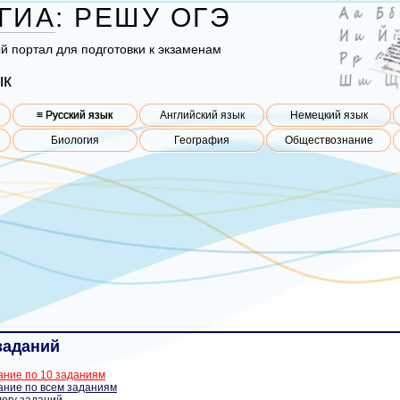
ГИА
:
РЕШУ
ОГЭ
ый пор­тал для под­го­тов­ки к эк­за­ме­нам
ык
≡ Русский язык
Английский язык
Немецкий язык
Биология
География
Обществознание
заданий
ание по 10 заданиям
ание по всем заданиям