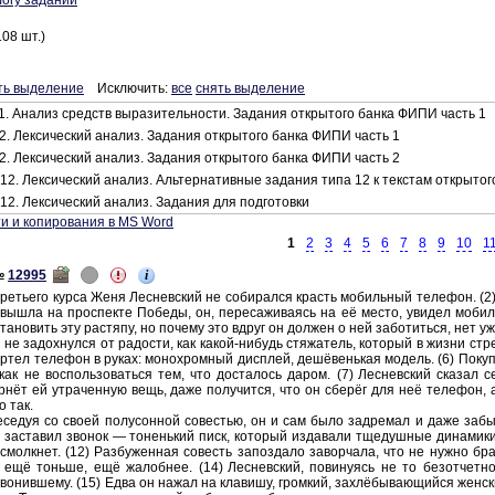
логу заданий
08 шт.)
ть выделение
Исключить:
все
снять выделение
1. Анализ средств выразительности. Задания открытого банка ФИПИ часть 1
2. Лексический анализ. Задания открытого банка ФИПИ часть 1
2. Лексический анализ. Задания открытого банка ФИПИ часть 2
12. Лексический анализ. Альтернативные задания типа 12 к текстам открыто
12. Лексический анализ. Задания для подготовки
и и копирования в MS Word
1
2
3
4
5
6
7
8
9
10
1
i
№
12995
тре­тье­го курса Женя Лес­нев­ский не со­би­рал­ся красть мо­биль­ный те­ле­фон. (2
е вышла на про­спек­те По­бе­ды, он, пе­ре­са­жи­ва­ясь на её место, уви­дел мо­бил
а­но­вить эту рас­тя­пу, но по­че­му это вдруг он дол­жен о ней за­бо­тить­ся, нет у
 не за­дох­нул­ся от ра­до­сти, как какой-⁠ни­будь стя­жа­тель, ко­то­рый в жизни стр
ер­тел те­ле­фон в руках: мо­но­хром­ный дис­плей, дешёвень­кая мо­дель. (6) По­ку­
 как не вос­поль­зо­вать­ся тем, что до­ста­лось даром. (7) Лес­нев­ский ска­зал се
рнёт ей утра­чен­ную вещь, даже по­лу­чит­ся, что он сберёг для неё те­ле­фон, а 
о так.
бе­се­дуя со своей по­лу­сон­ной со­ве­стью, он и сам было за­дре­мал и даже заб
о за­ста­вил зво­нок — то­нень­кий писк, ко­то­рый из­да­ва­ли тще­душ­ные ди­на­ми­к
смолк­нет. (12) Раз­бу­жен­ная со­весть за­поз­да­ло за­вор­ча­ла, что не нужно бра
 ещё тонь­ше, ещё жа­лоб­нее. (14) Лес­нев­ский, по­ви­ну­ясь не то без­от­чет­но­м
во­нив­ше­му. (15) Едва он нажал на кла­ви­шу, гром­кий, захлёбы­ва­ю­щий­ся жен­с