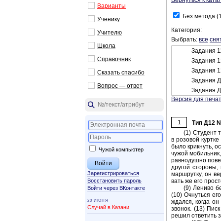
Вернуться к ката
Ва­ри­ан­ты
Без метода (1
Уче­ни­ку
Категория:
Учи­те­лю
Выбрать:
все
сня
Школа
Задания 1
Спра­воч­ник
Задания 1
Задания 1
Ска­зать спа­си­бо
Задания Д
Во­прос — ответ
Задания Д
Версия для печат
1
Тип Д12 
(1) Сту­дент 
в ро­зо­вой курт­к
было крик­нуть, ост
Чужой компьютер
чужой мо­биль­ник,
рав­но­душ­но по­в
дру­гой сто­ро­ны,
Зарегистрироваться
марш­рут­ку, он ве
Восстановить пароль
вать же его про­ст
(9) Ле­ни­во 
Войти через ВКонтакте
(10) Оч­нуть­ся ег
20 ИЮНЯ
ждал­ся, когда он 
Случай в Казани
зво­нок. (13) Писк
решил от­ве­тить з