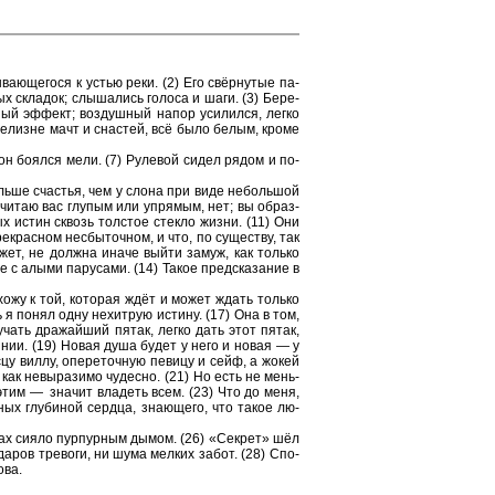
­ва­ю­ще­го­ся к устью реки. (2) Его свёрну­тые па­
х скла­док; слы­ша­лись го­ло­са и шаги. (3) Бе­ре­
ж­ный эф­фект; воз­душ­ный напор уси­лил­ся, легко
бе­лиз­не мачт и сна­стей, всё было белым, кроме
он бо­ял­ся мели. (7) Ру­ле­вой сидел рядом и по-
ль­ше сча­стья, чем у слона при виде не­боль­шой
е счи­таю вас глу­пым или упря­мым, нет; вы об­раз­
рых истин сквозь тол­стое стек­ло жизни. (11) Они
е­крас­ном не­сбы­точ­ном, и что, по су­ще­ству, так
е может, не долж­на иначе выйти замуж, как толь­ко
 с алыми па­ру­са­ми. (14) Такое пред­ска­за­ние в
­хо­жу к той, ко­то­рая ждёт и может ждать толь­ко
ь я понял одну не­хит­рую ис­ти­ну. (17) Она в том,
­лу­чать дра­жай­ший пятак, легко дать этот пятак,
­я­нии. (19) Новая душа будет у него и новая — у
сцу виллу, опе­ре­точ­ную пе­ви­цу и сейф, а жокей
 как не­вы­ра­зи­мо чу­дес­но. (21) Но есть не мень­
ть этим — зна­чит вла­деть всем. (23) Что до меня,
ных глу­би­ной серд­ца, зна­ю­ще­го, что такое лю­
 швах сияло пур­пур­ным дымом. (26) «Сек­рет» шёл
да­ров тре­во­ги, ни шума мел­ких забот. (28) Спо­
ова.