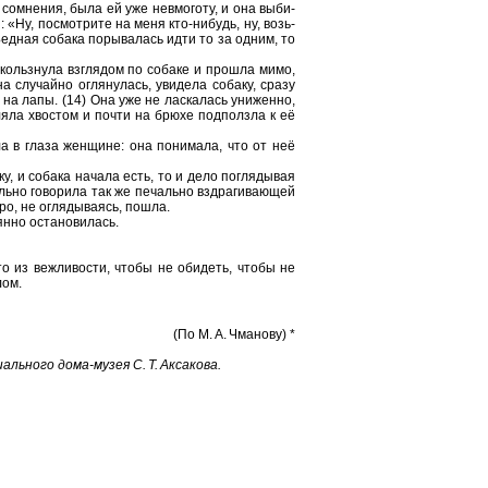
 со­мне­ния, была ей уже нев­мо­го­ту, и она вы­би­
: «Ну, по­смот­ри­те на меня кто-⁠ни­будь, ну, возь­
ед­ная со­ба­ка по­ры­ва­лась идти то за одним, то
кольз­ну­ла взгля­дом по со­ба­ке и про­шла мимо,
 слу­чай­но огля­ну­лась, уви­де­ла со­ба­ку, сразу
у на лапы. (14) Она уже не лас­ка­лась уни­жен­но,
­ля­ла хво­стом и почти на брюхе под­полз­ла к её
ла в глаза жен­щи­не: она по­ни­ма­ла, что от неё
ку, и со­ба­ка на­ча­ла есть, то и дело по­гля­ды­вая
ь­но го­во­ри­ла так же пе­чаль­но вздра­ги­ва­ю­щей
­ро, не огля­ды­ва­ясь, пошла.
ян­но оста­но­ви­лась.
сто из веж­ли­во­сти, чтобы не оби­деть, чтобы не
лом.
(По М. А. Чма­но­ву) *
ль­но­го дома-⁠музея С. Т. Ак­са­ко­ва.